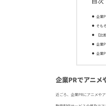
目次
企業
そも
【比
企業
企業
企業PRでアニメ
近ごろ、企業PRにアニメや
動画配信サービスの普及でア