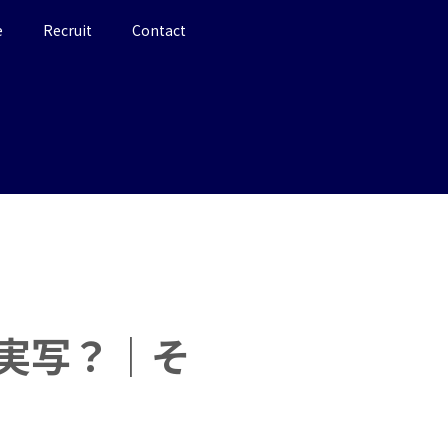
e
Recruit
Contact
実写？｜そ