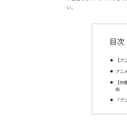
い。
目次
【ア
アニ
【労
由
「ア